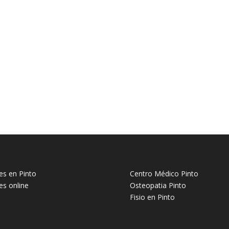
tes en Pinto
Centro Médico Pinto
tes online
Osteopatia Pinto
Fisio en Pinto