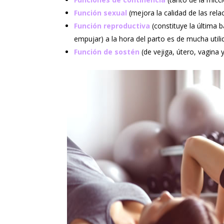
F
unción sexual
(mejora la calidad de las rela
F
unción reproductiva
(constituye la última 
empujar) a la hora del parto es de mucha utili
F
unción de sostén
(de vejiga, útero, vagina y