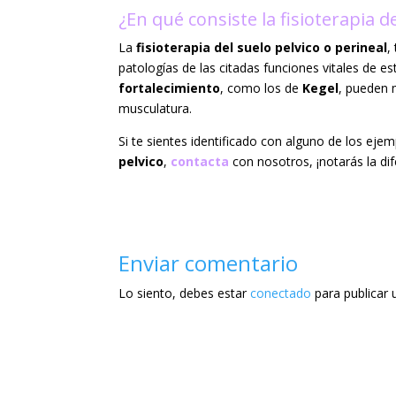
¿En qué consiste la fisioterapia d
La
fisioterapia del suelo pelvico o perineal
,
patologías de las citadas funciones vitales de e
fortalecimiento
, como los de
Kegel
, pueden 
musculatura.
Si te sientes identificado con alguno de los e
pelvico
,
contacta
con nosotros, ¡notarás la dif
Enviar comentario
Lo siento, debes estar
conectado
para publicar 