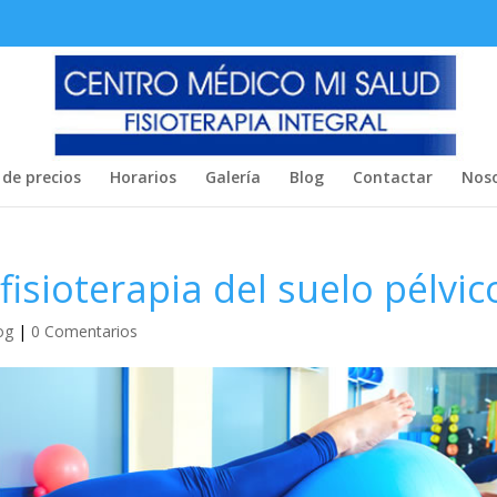
 de precios
Horarios
Galería
Blog
Contactar
Noso
fisioterapia del suelo pélvic
og
|
0 Comentarios